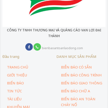
CÔNG TY TNHH THƯƠNG MẠI VÀ QUẢNG CÁO VẠN LỢI ĐẠI
THÀNH
bienbaoantoanlaodong.com
Đầu trang
DANH MỤC SẢN PHẨM
TRANG CHỦ
BIỄN BÁO CÓ SẴN
GIỚI THIỆU
BIỂN BÁO CÔNG TRÌNH
BIỂN BÁO
BIỂN BÁO GIAO THÔNG
TIN TỨC
BIỂN BÁO CHỮ A
TÀI LIỆU
BIỂN BÁO AN TOÀN
CHÁY NỔ
KHUYỄN MẠI