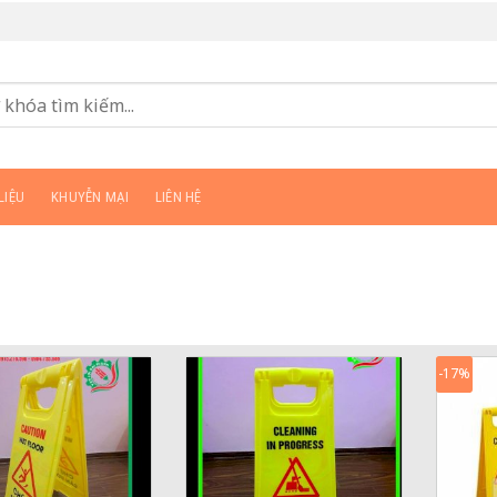
LIỆU
KHUYỄN MẠI
LIÊN HỆ
-17%