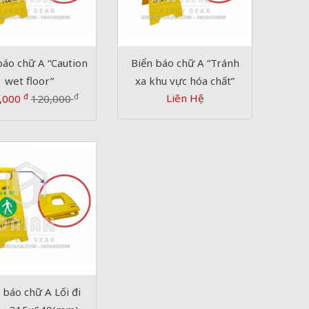
báo chữ A “Caution
Biển báo chữ A “Tránh
wet floor”
xa khu vực hóa chất”
đ
đ
Liên Hệ
,000
120,000
 báo chữ A Lối đi