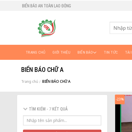
BIỂN BÁO AN TOÀN LAO ĐỘNG
TRANG CHỦ
GIỚI THIỆU
BIỂN BÁO
TIN TỨC
TÀI 
BIỂN BÁO CHỮ A
Trang chủ
BIỂN BÁO CHỮ A
/
-23%
7
TÌM KIẾM -
KẾT QUẢ