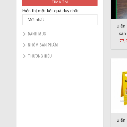
TÌM KIẾM
Hiển thị một kết quả duy nhất
Biển 
sàn
DANH MỤC
77,
NHÓM SẢN PHẨM
THƯƠNG HIỆU
Biển 