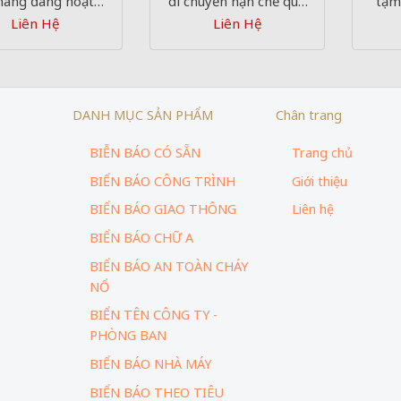
nâng đang hoạt
di chuyển hạn chế qua
tạm
Liên Hệ
Liên Hệ
động”
lại”
DANH MỤC SẢN PHẨM
Chân trang
BIỄN BÁO CÓ SẴN
Trang chủ
BIỂN BÁO CÔNG TRÌNH
Giới thiệu
BIỂN BÁO GIAO THÔNG
Liên hệ
BIỂN BÁO CHỮ A
BIỂN BÁO AN TOÀN CHÁY
NỔ
BIỂN TÊN CÔNG TY -
PHÒNG BAN
BIỂN BÁO NHÀ MÁY
BIỂN BÁO THEO TIÊU