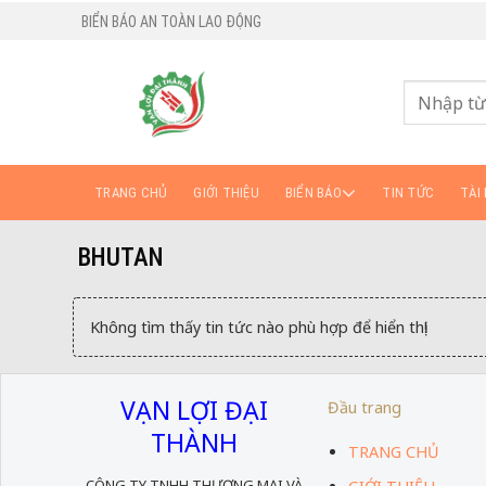
BIỂN BÁO AN TOÀN LAO ĐỘNG
TRANG CHỦ
GIỚI THIỆU
BIỂN BÁO
TIN TỨC
TÀI 
BHUTAN
Không tìm thấy tin tức nào phù hợp để hiển thị!
VẠN LỢI ĐẠI
Đầu trang
THÀNH
TRANG CHỦ
CÔNG TY TNHH THƯƠNG MẠI VÀ