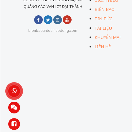
GIỚI THIỆU
QUẢNG CÁO VẠN LỢI ĐẠI THÀNH
BIỂN BÁO
TIN TỨC
TÀI LIỆU
bienbaoantoanlaodong.com
KHUYỄN MẠI
LIÊN HỆ