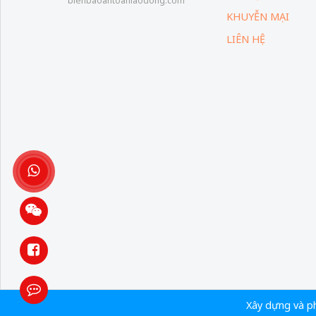
bienbaoantoanlaodong.com
KHUYỄN MẠI
LIÊN HỆ
Xây dựng và 