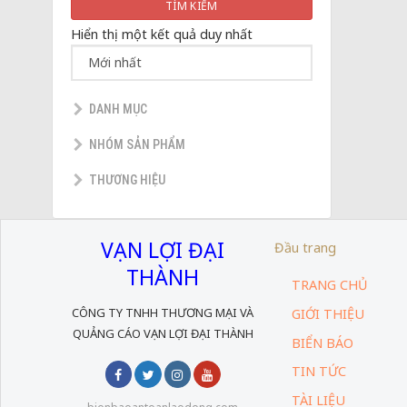
TÌM KIẾM
Hiển thị một kết quả duy nhất
DANH MỤC
NHÓM SẢN PHẨM
THƯƠNG HIỆU
VẠN LỢI ĐẠI
Đầu trang
THÀNH
TRANG CHỦ
CÔNG TY TNHH THƯƠNG MẠI VÀ
GIỚI THIỆU
QUẢNG CÁO VẠN LỢI ĐẠI THÀNH
BIỂN BÁO
TIN TỨC
TÀI LIỆU