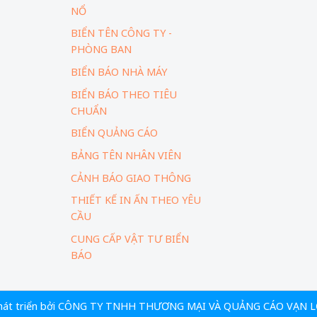
NỔ
BIỂN TÊN CÔNG TY -
PHÒNG BAN
BIỂN BÁO NHÀ MÁY
BIỂN BÁO THEO TIÊU
CHUẨN
BIỂN QUẢNG CÁO
BẢNG TÊN NHÂN VIÊN
CẢNH BÁO GIAO THÔNG
THIẾT KẾ IN ẤN THEO YÊU
CẦU
CUNG CẤP VẬT TƯ BIỂN
BÁO
phát triển bởi CÔNG TY TNHH THƯƠNG MẠI VÀ QUẢNG CÁO VẠN 