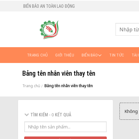
BIỂN BÁO AN TOÀN LAO ĐỘNG
TRANG CHỦ
GIỚI THIỆU
BIỂN BÁO
TIN TỨC
TÀI 
Bảng tên nhân viên thay tên
Trang chủ
Bảng tên nhân viên thay tên
/
Không 
0
TÌM KIẾM -
KẾT QUẢ